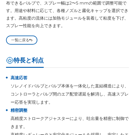
布できるバルブで、スプレー幅は2〜5 mmの範囲で調整可能で
す。用途や材料に応じて、各種ノズルと霧化キャップを選択でき
ます。高粘度の流体には加熱モジュールを装着して粘度を下げ、
スプレー性能を向上できます。
一覧に戻る
特長と利点
高速応答
ソレノイドバルブとバルブ本体を一体化した直結構造により、
コントローラとバルブ間のエア配管遅延を解消し、高速スプレ
ー応答を実現します。
精密調整
高精度ストロークアジャスターにより、吐出量を精密に制御で
きます。
高精度レギュレータと安定化モジュールを採用し、安定したエ